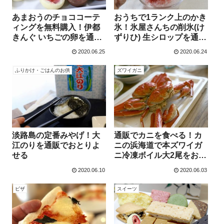
あまおうのチョココーテ
おうちで1ランク上のかき
ィングを無料購入！伊都
氷！氷屋さんちの削氷(け
きんぐ いちごの卵を通販
ずりひ) 生シロップを通販
でおとりよせる
でおとりよせる
2020.06.25
2020.06.24
ふりかけ・ごはんのお供
ズワイガニ
淡路島の定番みやげ！大
通販でカニを食べる！カ
江のりを通販でおとりよ
ニの浜海道で本ズワイガ
せる
ニ冷凍ボイル大2尾をおと
りよせる
2020.06.10
2020.06.03
ピザ
スイーツ