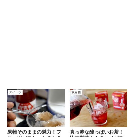
スイーツ
飲み物
果物そのままの魅力！フ
真っ赤な酸っぱいお茶！