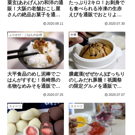
粟玄(あわげん)の和洋の通
たっぷり2キロ！お刺身で
販！大阪の老舗おこし屋
も食べられる冷凍の生赤
さんの絶品お菓子を通販
えびを通販でおとりよせ
でおとりよせる
る
2020.08.11
2020.07.30
ふりかけ・ごはんのお供
中華
大平食品のめし泥棒でご
膳處漢(ぜぜかん)ぽっちり
はんがすすむ！長崎県の
のしみだれ豚饅！祇園祭
名物なめみそを通販でお
の限定グルメを通販でお
とりよせる
とりよせる
2020.07.25
2020.07.07
スイーツ
スイーツ