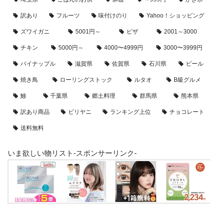
訳あり
フルーツ
味付けのり
Yahoo！ショッピング
ズワイガニ
5001円～
ピザ
2001～3000
チキン
5000円～
4000〜4999円
3000〜3999円
パイナップル
滋賀県
佐賀県
石川県
ビール
焼き鳥
ローリングストック
ルタオ
B級グルメ
鯵
千葉県
郷土料理
群馬県
熊本県
訳あり商品
ビリヤニ
ランキング上位
チョコレート
送料無料
いま欲しい物リスト-スポンサーリンク-