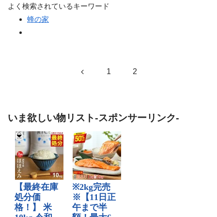
よく検索されているキーワード
蜂の家
前
1
2
へ
いま欲しい物リスト-スポンサーリンク-