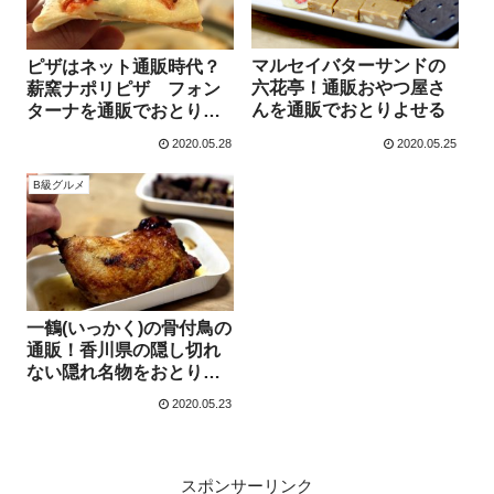
マルセイバターサンドの
ピザはネット通販時代？
六花亭！通販おやつ屋さ
薪窯ナポリピザ フォン
んを通販でおとりよせる
ターナを通販でおとりよ
せる
2020.05.28
2020.05.25
B級グルメ
一鶴(いっかく)の骨付鳥の
通販！香川県の隠し切れ
ない隠れ名物をおとりよ
せる
2020.05.23
スポンサーリンク