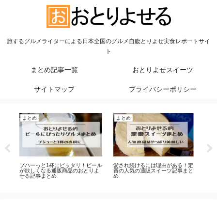
旅するグルメライターによる日本全国のグルメ自腹とりよせ実食レポートサイ
ト
まとめ記事一覧
おとりよせスイーツ
サイトマップ
プライバシーポリシー
まとめ
まとめ
ま
時
プハーっと1杯にピッタリ！ビール
愛され続けるには理由がある！定
バ
の
が欲しくなる通販商品のおとりよ
番の人気の通販スイーツ記事まと
も
せる記事まとめ
め
チ