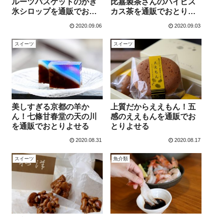
ルーツバスケットのかき
比嘉製茶さんのハイビス
氷シロップを通販でおと
カス茶を通販でおとりよ
りよせる
せる
2020.09.06
2020.09.03
スイーツ
スイーツ
美しすぎる京都の羊か
上質だからええもん！五
ん！七條甘春堂の天の川
感のええもんを通販でお
を通販でおとりよせる
とりよせる
2020.08.31
2020.08.17
スイーツ
魚介類