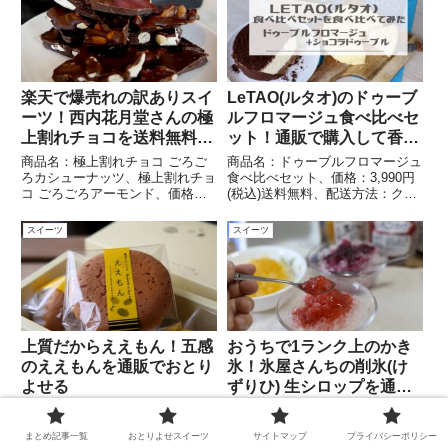
楽天で爆売れの訳ありスイ
LeTAO(ルタオ)のドゥーブ
ーツ！西内花月堂さんの極
ルフロマージュ食べ比べセ
上割れチョコを送料無料の
ット！通販で購入して香り
通販でおとりよせる
と食感の違いを楽しむ
商品名：極上割れチョコ ごろご
商品名：ドゥーブルフロマージュ
ろカシューナッツ、極上割れチョ
食べ比べセット、価格：3,990円
コ ごろごろアーモンド、価格：
(税込)送料無料、配送方法：クー
各1000円※送料無料、配送方
ル便、販売期間：通年、公式サイ
法：常温便、販売期間：通年、公
ト：https://shop.letao.jp/、購入
スイーツ
スイーツ
式サイト：
サイト：
https://www.rakuten.ne.jp/gold/nis
https://item.rakuten.co.jp/letao/f8
hiuchikagetsudo/
08/
上質だからええもん！五感
おうちで1ランク上のかき
のええもんを通販でおとり
氷！氷屋さんちの削氷(け
よせる
ずりひ) 生シロップを通販
でおとりよせる
商品名：ええもん5個入、価格：
商品名：かき氷シロップ バラエ
972円（税込）、配送方法：常温
ティーセット、価格：「氷屋さん
まとめ記事一覧
おとりよせスイーツ
サイトマップ
プライバシーポリシー
便、販売期間：通年、公式サイ
の削氷 生シロップ」と「フルー