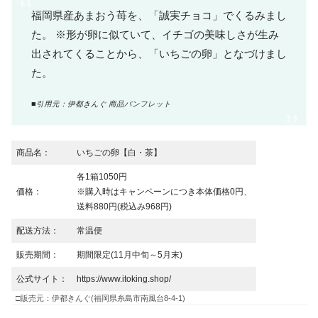
福岡県産あまおう苺を、「誠実チョコ」でくるみまし
た。 ※形が卵に似ていて、イチゴの美味しさが生み
出されてくることから、「いちごの卵」となづけまし
た。
■引用元：伊都きんぐ 商品パンフレット
商品名：
いちごの卵【白・茶】
各1箱1050円
価格：
※購入時はキャンペーンにつき本体価格0円、
送料880円(税込み968円)
配送方法：
常温便
販売期間：
期間限定(11月中旬～5月末)
公式サイト：
https://www.itoking.shop/
□販売元：伊都きんぐ(福岡県糸島市南風台8-4-1)