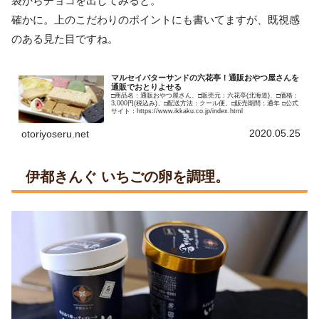
袋からチョコを出してみると。
確かに。上のこだわりのポイントにも書いてますが、既視感
のある見た目ですね。
マルセイバターサンドの六花亭！通販おやつ屋さんを
通販でおとりよせる
□商品名：通販おやつ屋さん、□販売元：六花亭(北海道)、□価格：
3,000円(税込み)、□配送方法：クール便、□販売期間：通年 □公式
サイト：https://www.ikkaku.co.jp/index.html
2020.05.25
otoriyoseru.net
伊都きんぐ いちごの卵を調理。