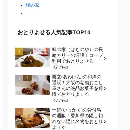
蜂の家
おとりよせる人気記事TOP10
蜂の家（はちのや）の長
崎カリーの通販！コープ
利用でおとりよせる
42 views
粟玄(あわげん)の和洋の
通販！大阪の老舗おこし
屋さんの絶品お菓子を通
販でおとりよせる
40 views
一鶴(いっかく)の骨付鳥
の通販！香川県の隠し切
れない隠れ名物をおとり
よせる