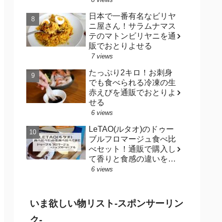
日本で一番有名なビリヤ
ニ屋さん！サラムナマス
テのマトンビリヤニを通
販でおとりよせる
7 views
たっぷり2キロ！お刺身
でも食べられる冷凍の生
赤えびを通販でおとりよ
せる
6 views
LeTAO(ルタオ)のドゥー
ブルフロマージュ食べ比
べセット！通販で購入し
て香りと食感の違いを楽
しむ
6 views
いま欲しい物リスト-スポンサーリン
ク-