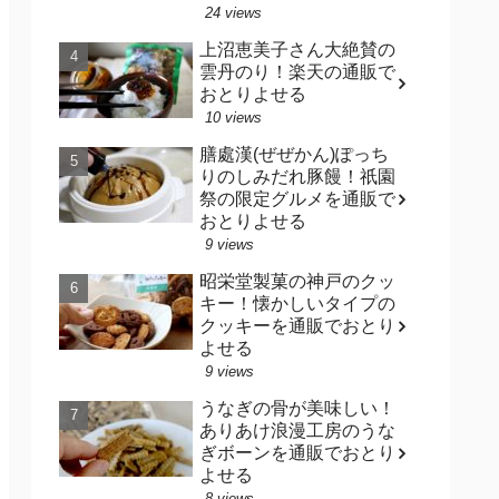
24 views
上沼恵美子さん大絶賛の
雲丹のり！楽天の通販で
おとりよせる
10 views
膳處漢(ぜぜかん)ぽっち
りのしみだれ豚饅！祇園
祭の限定グルメを通販で
おとりよせる
9 views
昭栄堂製菓の神戸のクッ
キー！懐かしいタイプの
クッキーを通販でおとり
よせる
9 views
うなぎの骨が美味しい！
ありあけ浪漫工房のうな
ぎボーンを通販でおとり
よせる
8 views