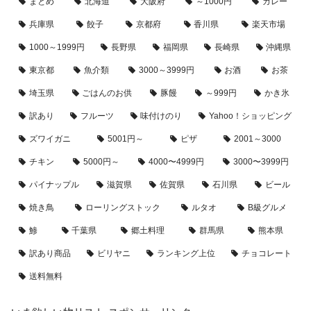
まとめ
北海道
大阪府
～1000円
カレー
兵庫県
餃子
京都府
香川県
楽天市場
1000～1999円
長野県
福岡県
長崎県
沖縄県
東京都
魚介類
3000～3999円
お酒
お茶
埼玉県
ごはんのお供
豚饅
～999円
かき氷
訳あり
フルーツ
味付けのり
Yahoo！ショッピング
ズワイガニ
5001円～
ピザ
2001～3000
チキン
5000円～
4000〜4999円
3000〜3999円
パイナップル
滋賀県
佐賀県
石川県
ビール
焼き鳥
ローリングストック
ルタオ
B級グルメ
鯵
千葉県
郷土料理
群馬県
熊本県
訳あり商品
ビリヤニ
ランキング上位
チョコレート
送料無料