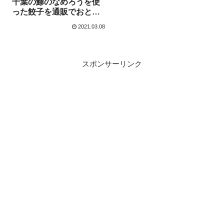
千葉の鯵のなめろうを使
った餃子を通販でおとり
よせる
2021.03.08
スポンサーリンク