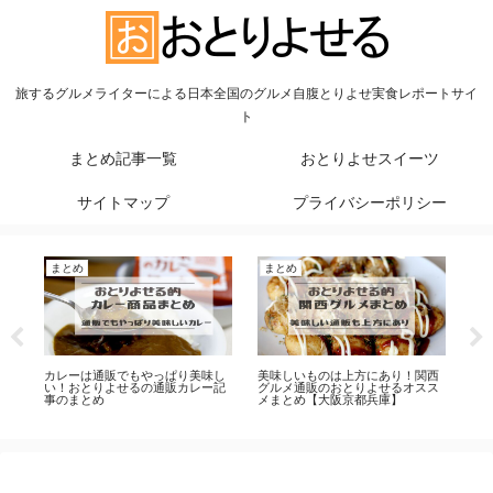
旅するグルメライターによる日本全国のグルメ自腹とりよせ実食レポートサイ
ト
まとめ記事一覧
おとりよせスイーツ
サイトマップ
プライバシーポリシー
まとめ
まとめ
ま
時
カレーは通販でもやっぱり美味し
美味しいものは上方にあり！関西
バ
の
い！おとりよせるの通販カレー記
グルメ通販のおとりよせるオスス
も
事のまとめ
メまとめ【大阪京都兵庫】
チ