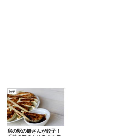
餃子
房の駅の鯵さんが餃子！