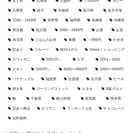
まとめ
北海道
大阪府
～1000円
カレー
兵庫県
餃子
京都府
香川県
楽天市場
1000～1999円
長野県
福岡県
長崎県
沖縄県
東京都
魚介類
3000～3999円
お酒
お茶
埼玉県
ごはんのお供
豚饅
～999円
かき氷
訳あり
フルーツ
味付けのり
Yahoo！ショッピング
ズワイガニ
5001円～
ピザ
2001～3000
チキン
5000円～
4000〜4999円
3000〜3999円
パイナップル
滋賀県
佐賀県
石川県
ビール
焼き鳥
ローリングストック
ルタオ
B級グルメ
鯵
千葉県
郷土料理
群馬県
熊本県
訳あり商品
ビリヤニ
ランキング上位
チョコレート
送料無料